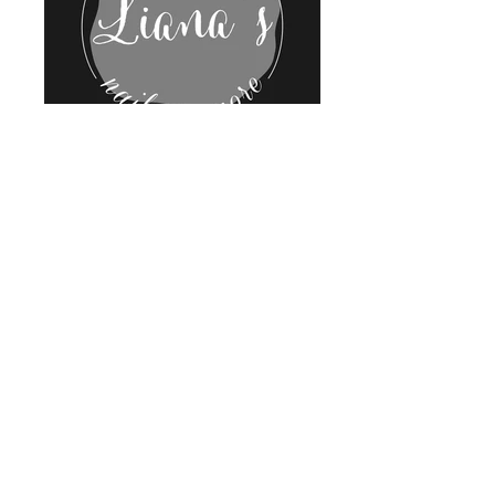
Εταιρική ταυτότητα studio
νυχιών
Για την οπτική ταυτότητα επιλέχθηκε μία
προσέγγιση που να ανταποκρίνεται στο
αντικείμενο της δραστηριότητας και στο
πελατολόγιο , το οποίο είναι γένους
θηλυκού.
Η χρωματική παλέτα επιλέχθηκε σε
ουδέτερους τόνους ώστε να μπορεί να
ενταχθεί σε πολύχρωμες εικόνες.