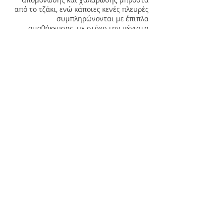
από το τζάκι, ενώ κάποιες κενές πλευρές
συμπληρώνονται με έπιπλα
αποθήκευσης, με στόχο την μέγιστη
δυνατή λειτουργική αξιοποίηση του
χώρου.
Επιλέχθηκαν γήινες υφές & χρωματικές
παλέτες στις αποχρώσεις της μόκας και
του εκρού, ως ουδέτερο συμπλήρωμα στο
έντονο χρώμα του υφιστάμενου ξύλινου
δαπέδου αλλά και της προϋπάρχουσας
τραπεζαρίας. Για τον τοίχο της
τηλεόρασης, επιλέχθηκαν γυαλιστερά
πάνελ κάλυψης σε όψη μονόχρωμης
μόκας και μαρμάρου, ενώ πλαισιώνονται
από ξύλινα πάνελ σε απόχρωση ανοιχτή
καρυδιά. Στην ίδια απόχρωση
κατασκευάστηκαν και το έπιπλο της
τηλεόρασης, ο μπουφές και τα επιτοίχια
ράφια. Για την ντουλάπα και το έπιπλο
αποθήκευσης δίπλα στο τζάκι επιλέχθηκε
λευκή λάκα για να συμβαδίζει με το
λευκό στις υπόλοιπες επιμέρους